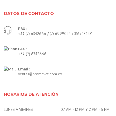
DATOS DE CONTACTO
PBX :
+57
(7) 6342666
/
(7) 6999024
/
3167434231
FAX :
+57 (7)
6342666
Email :
ventas@promevet.com.co
HORARIOS DE ATENCIÓN
LUNES A VIERNES
07 AM - 12 PM Y 2 PM - 5 PM