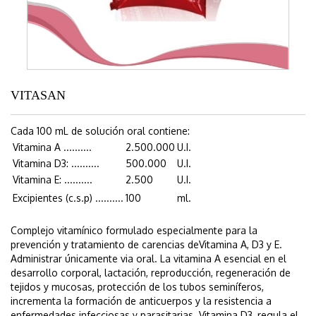
VITASAN
Cada 100 mL de solución oral contiene:
Vitamina A ..........
2.500.000
U.I.
Vitamina D3: ..........
500.000
U.I.
Vitamina E: ..........
2.500
U.I.
Excipientes (c.s.p) ..........
100
ml.
Complejo vitamínico formulado especialmente para la
prevención y tratamiento de carencias deVitamina A, D3 y E.
Administrar únicamente via oral. La vitamina A esencial en el
desarrollo corporal, lactación, reproducción, regeneración de
tejidos y mucosas, protección de los tubos seminíferos,
incrementa la formación de anticuerpos y la resistencia a
enfermedades infecciosas y parasitarias. Vitamina D3, regula el