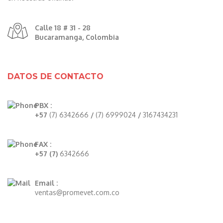
Calle 18 # 31 - 28
Bucaramanga, Colombia
DATOS DE CONTACTO
PBX :
+57
(7) 6342666
/
(7) 6999024
/
3167434231
FAX :
+57 (7)
6342666
Email :
ventas@promevet.com.co