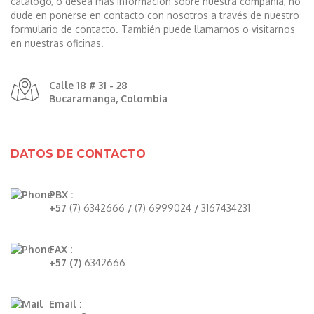
catálogo, o desea más información sobre nuestra compañía, no
dude en ponerse en contacto con nosotros a través de nuestro
formulario de contacto. También puede llamarnos o visitarnos
en nuestras oficinas.
Calle 18 # 31 - 28
Bucaramanga, Colombia
DATOS DE CONTACTO
PBX :
+57
(7) 6342666
/
(7) 6999024
/
3167434231
FAX :
+57 (7)
6342666
Email :