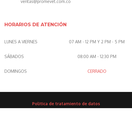
ventas@promevet.com.co
HORARIOS DE ATENCIÓN
LUNES A VIERNES
07 AM - 12 PM Y 2 PM - 5 PM
SÁBADOS
08:00 AM - 12:30 PM
DOMINGOS
CERRADO
Politica de tratamiento de datos
COPYRIGHTS © 2017 PROMEVET S.A. TODOS LOS DERECHOS
RESERVADOS