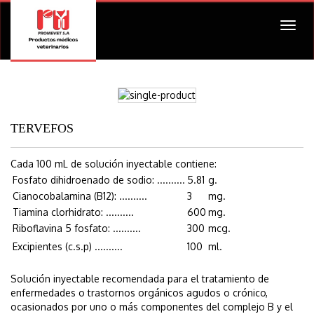
Togg
navig
TERVEFOS
Cada 100 mL de solución inyectable contiene:
Fosfato dihidroenado de sodio: ..........
5.81
g.
Cianocobalamina (B12): ..........
3
mg.
Tiamina clorhidrato: ..........
600
mg.
Riboflavina 5 fosfato: ..........
300
mcg.
Excipientes (c.s.p) ..........
100
ml.
Solución inyectable recomendada para el tratamiento de
enfermedades o trastornos orgánicos agudos o crónico,
ocasionados por uno o más componentes del complejo B y el